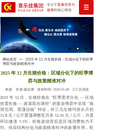
专注于
畜禽
营
养与
健康
的核心领域
网站首页
>>
2025 年 12 月生猪价格：区域分化下的旺季
博弈与政策精准对冲
2025 年 12 月生猪价格：区域分化下的旺季博
弈与政策精准对冲
来源:
作者:
姚志厚
发布时间:
2026-01-06
223
次浏览
年
月，生猪价格在 “旺季需求分化 — 区域
2025
12
供需失衡 — 政策双向调控” 的复杂博弈中呈现 “南
强北弱、震荡拉锯” 特征，外三元生猪均价从月初
元
公斤震荡调整至月末
元
公斤，月度
11.8
/
12.45
/
环比微涨
，价格波动背后是区域消费热力不
5.5%
均、供应结构分化与政策精准对冲的多重作用，旺