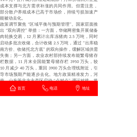
成本支撑与北方需求补涨的共同作用。但需注意，
部分散户养殖成本已高于市场价，持续亏损加速产
能被动去化。
政策调节聚焦
“区域平衡与预期管理”。国家层面推
出 “双向调控” 举措：一方面，华储网密集开展储备
肉轮换交易，
月累计出库冻猪肉
万吨，同时
12
2.5
启动多批次收储，合计收储
万吨，通过 “出库稳
2.5
南方价、收储托北方底” 的双向操作，缓解区域供需
失衡；另一方面，农业农村部持续发布能繁母猪存
栏数据，
月末全国能繁母猪存栏
万头，较
11
3950
月减少
万头，重回
万头合理线附近，引
10
40
3900
导市场预期产能逐步去化。地方政策精准发力，河
南、山东等北方主产区启动 “点对点” 调运对接，将
过剩产能定向输送至南方销区，进一步缩小区域价
首页
电话
地址
差。
市场预期指向
“春节前温和回暖”。生猪期货市场提
前反应旺季预期：
月生猪
合约价格从
12
2601
12.1
元
公斤涨至
元
公斤，涨幅
，反映市场
/
12.6
/
4.1%
对春节前备货需求的乐观预期。屠宰企业库容率从
月初
升至月末
，备货积极性稳步提升，但
62%
68%
高企的冻品库存仍对价格形成压制，限制反弹高
度。需警惕的是，当前能繁母猪存栏仍处合理区间