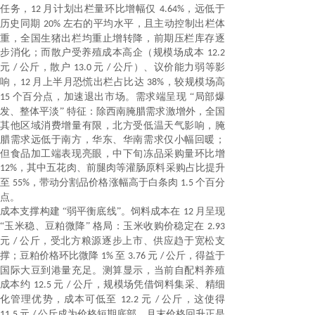
任务，
月计划出栏量环比增幅仅
，远低于
12
4.64%
历史同期
左右的平均水平，且主动控制出栏体
20%
重，全国生猪出栏均重止增转降，前期压栏库存逐
步消化；而散户受养殖成本高企（规模场成本
12.2
元
公斤，散户
元
公斤）、议价能力弱等影
/
13.0
/
响，
月上半月恐慌出栏占比达
，较规模场高
12
38%
个百分点，加速退出市场。需求端呈现 “局部爆
15
发、整体平淡” 特征：除西南腌腊需求激增外，全国
其他区域消费增量有限，北方受低温天气影响，腌
腊需求远低于南方，华东、华南需求仅小幅回暖；
但食品加工端表现亮眼，中下旬冻品采购量环比增
，其中五花肉、前腿肉等灌肠原料采购占比提升
12%
至
，带动分割品价格涨幅高于白条肉
个百分
55%
1.5
点。
成本支撑构建
“弱平衡底线”。饲料成本在
月呈现
12
“玉米稳、豆粕微降” 格局：玉米收购价稳定在
2.93
元
公斤，受北方粮源逐步上市、供应趋于宽松支
/
撑；豆粕价格环比微降
至
元
公斤，得益于
1%
3.76
/
国际大豆到港量充足。测算显示，当前自配料养殖
成本约
元
公斤，规模场凭借饲料集采、精细
12.5
/
化管理优势，成本可低至
元
公斤，这使得
12.2
/
元
公斤成为价格短期底部，月末价格回升正是
11.5
/