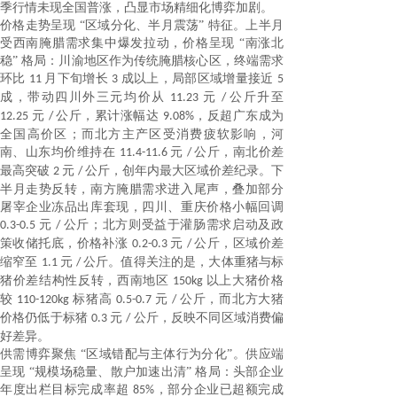
季行情未现全国普涨，凸显市场精细化博弈加剧。
价格走势呈现
“区域分化、半月震荡” 特征。上半月
受西南腌腊需求集中爆发拉动，价格呈现 “南涨北
稳” 格局：川渝地区作为传统腌腊核心区，终端需求
环比
月下旬增长
成以上，局部区域增量接近
11
3
5
成，带动四川外三元均价从
元
公斤升至
11.23
/
元
公斤，累计涨幅达
，反超广东成为
12.25
/
9.08%
全国高价区；而北方主产区受消费疲软影响，河
南、山东均价维持在
元
公斤，南北价差
11.4-11.6
/
最高突破
元
公斤，创年内最大区域价差纪录。下
2
/
半月走势反转，南方腌腊需求进入尾声，叠加部分
屠宰企业冻品出库套现，四川、重庆价格小幅回调
元
公斤；北方则受益于灌肠需求启动及政
0.3-0.5
/
策收储托底，价格补涨
元
公斤，区域价差
0.2-0.3
/
缩窄至
元
公斤。值得关注的是，大体重猪与标
1.1
/
猪价差结构性反转，西南地区
以上大猪价格
150kg
较
标猪高
元
公斤，而北方大猪
110-120kg
0.5-0.7
/
价格仍低于标猪
元
公斤，反映不同区域消费偏
0.3
/
好差异。
供需博弈聚焦
“区域错配与主体行为分化”。供应端
呈现 “规模场稳量、散户加速出清” 格局：头部企业
年度出栏目标完成率超
，部分企业已超额完成
85%