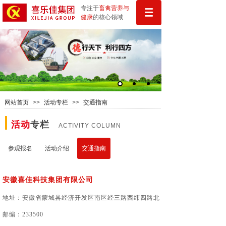
专注于
畜禽
营
养与
健康
的核心领域
网站首页
>>
活动专栏
>>
交通指南
活动
专栏
ACTIVITY COLUMN
参观报名
活动介绍
交通指南
交通指南
安徽喜佳科技集团有限公司
地址：安徽省蒙城县经济开发区南区经三路西纬四路北
邮编：233500