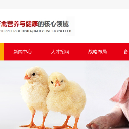
新闻中心
人才招聘
战略布局
畜