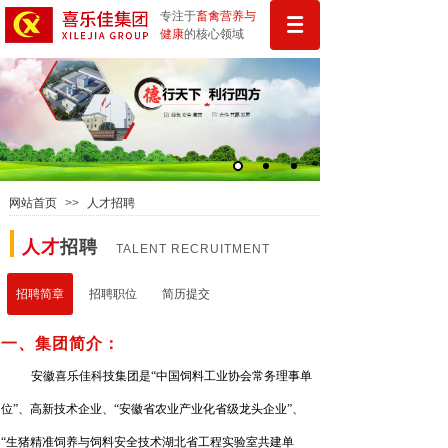
专注于
畜禽
营
养与
健康
的核心领域
网站首页
>>
人才招聘
人才
招聘
TALENT RECRUITMENT
招聘简章
招聘简章
招聘职位
简历提交
一、集团简介：
安徽喜乐佳科技集团是
“中国饲料工业协会常务理事单
位”、
高新技术企业、“安徽省农业产业化省级龙头企业”、
“生猪精准饲养与饲料安全技术湖北省工程实验室共建单