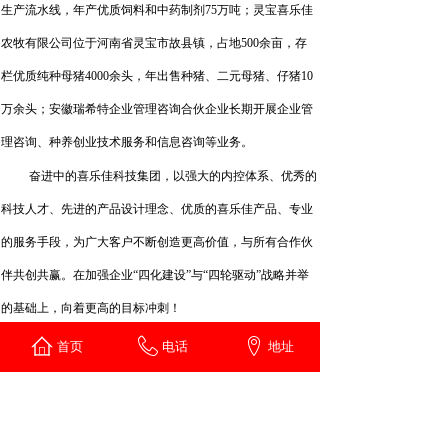
生产流水线，年产优质饲料和中药制剂
7
5万吨；灵宝喜乐佳
农牧有限公司位于河南省灵宝市故县镇
，占地
5
00余亩，
存
栏优质纯种母猪
4000余头，年出售种猪、二元母猪、仔猪10
万余头；安徽瑞希特企业管理咨询合伙企业长期开展企业管
理咨询、种养创业技术服务和信息咨询等业务。
奋进中的喜乐佳科技集团，以强大的内控体系、优秀的
科技人才、先进的产品设计理念、优质的喜乐佳产品、专业
的服务手段，为广大客户不断创造更高价值，与所有合作伙
伴共创共赢。在加强
企业
“四化建设”与“四轮驱动”战略并举
的基础上，向着更高的目标冲刺！
二、招聘流程
首页
电话
地址
三、联系方式：
安徽喜佳科技集团有限公司