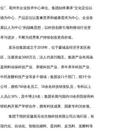
位”、亳州市企业技术中心单位。集团始终秉承“文化定位以
德为中心、产品定位以畜禽营养和健康
需求为中心、企业发
展以人为中心
”
的战略思想，以科技创新引领和推动行业变
革与进步，不断为优秀客户持续创造更高价值。
喜乐佳集团成立于
2018年，
位于蒙城县经济
开发区南
区，注册资金
5000万元，法人代表闫顺丕。
集团产业布局涵
盖饲料动保科技产业、养猪科技产业、养牛养羊科技产业、
中药发酵科技产业等多个领域；
集团设
11个部门，辖3个
分
公司，
拥有
760余名员工、50余名科技研发队员，
专科以上
人员占
30%，其中博士6名
；集团长期与国内10余所院校和科
研机构
开展产学研合作，拥有科技成果、国家专利
3
0余项。
集团下辖的
安徽喜乐佳生物科技有限公司占地
6
5亩，有
现代化
、自动化、智能化猪料、蛋鸡料、反刍料、发酵料等