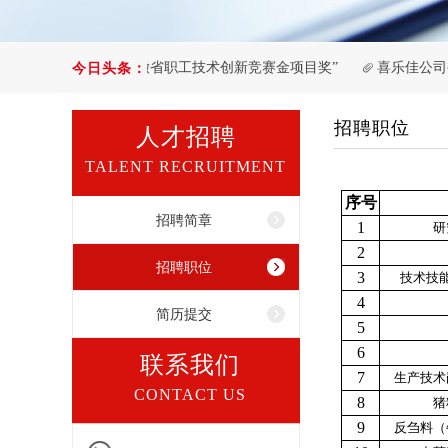
喜乐佳公司获“安徽省职工技术创新竞赛金项目奖”
喜乐佳公司
今日头条：
招聘职位
人才招聘
TALENT RECRUITMENT
序号
招聘简章
1
研
2
招聘职位
3
技术技
4
简历提交
5
6
联系我们
7
生产技术
CONTACT US
8
猪
9
反刍料（