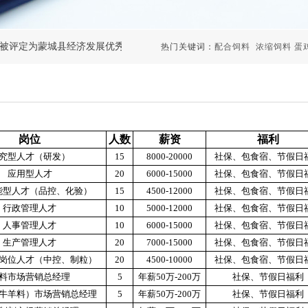
被评定为蒙城县经济发展优秀企业
闫顺丕董事长李华总监双获高级畜
热门关键词：
配合饲料 浓缩饲料 蛋鸡
岗位
人数
薪资
福利
究型人才（研发）
15
8000-20000
社保、包食宿、节假日
应用型人才
20
6000-15000
社保、包食宿、节假日
能型人才（品控、化验）
15
4500-12000
社保、包食宿、节假日
行政管理人才
10
5000-12000
社保、包食宿、节假日
人事管理人才
10
6000-15000
社保、包食宿、节假日
生产管理人才
20
7000-15000
社保、包食宿、节假日
岗位人才（中控、制粒）
20
4500-10000
社保、包食宿、节假日
料市场营销总经理
5
年薪
50万-200万
社保、节假日福利
牛羊料）市场营销总经理
5
年薪
50万-200万
社保、节假日福利