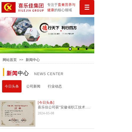
专注于
畜禽
营
养与
健康
的核心领域
网站首页
>>
新闻中心
新闻
中心
NEWS CENTER
今日头条
今日头条
公司新闻
行业动态
[今日头条]
喜乐佳公司获“安徽省职工技术......
2024-03-08