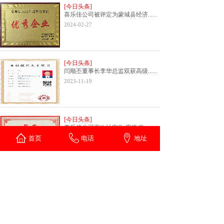
[今日头条]
喜乐佳公司被评定为蒙城县经济......
2024-02-27
[今日头条]
闫顺丕董事长李华总监双获高级......
2023-11-19
[今日头条]
喜乐佳公司再次认定为 安徽省......
首页
2023-11-04
电话
地址
<
1
2
3
4
5
...
12
13
>